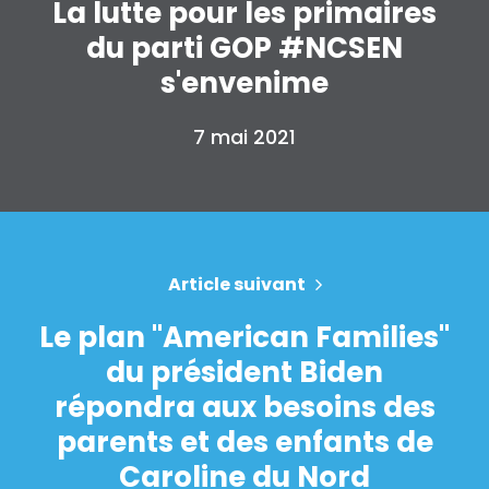
La lutte pour les primaires
du parti GOP #NCSEN
s'envenime
7 mai 2021
Accueil
Article suivant
Shop
Take Back the Courts
Le plan "American Families"
Travailler avec nous
du président Biden
Presse
Votre fête
répondra aux besoins des
Action
parents et des enfants de
Vote
Caroline du Nord
Faire un don