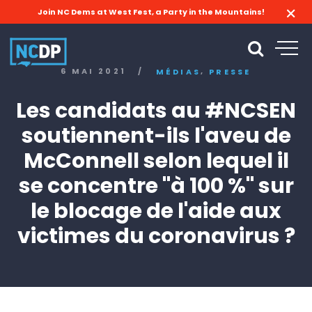
Join NC Dems at West Fest, a Party in the Mountains!
,
6 MAI 2021
/
MÉDIAS
PRESSE
Les candidats au #NCSEN
soutiennent-ils l'aveu de
McConnell selon lequel il
se concentre "à 100 %" sur
le blocage de l'aide aux
victimes du coronavirus ?