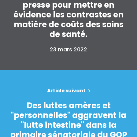
presse pour mettre en
Accueil
évidence les contrastes en
Shop
Take Back the Courts
matière de coûts des soins
Travailler avec nous
de santé.
Presse
Votre fête
23 mars 2022
Action
Vote
Faire un don
Article suivant
Des luttes amères et
"personnelles" aggravent la
"lutte intestine" dans la
primaire sénatoriale du GOP