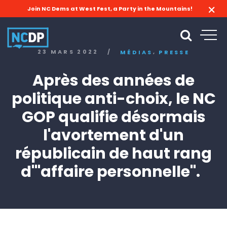
Join NC Dems at West Fest, a Party in the Mountains!
,
23 MARS 2022
/
MÉDIAS
PRESSE
Après des années de
politique anti-choix, le NC
GOP qualifie désormais
l'avortement d'un
républicain de haut rang
d'"affaire personnelle".