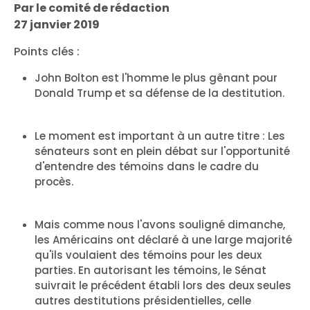
Par le comité de rédaction
27 janvier 2019
Points clés :
John Bolton est l'homme le plus gênant pour
Donald Trump et sa défense de la destitution.
Le moment est important à un autre titre : Les
sénateurs sont en plein débat sur l'opportunité
d'entendre des témoins dans le cadre du
procès.
Mais comme nous l'avons souligné dimanche,
Accueil
les Américains ont déclaré à une large majorité
Shop
qu'ils voulaient des témoins pour les deux
Take Back the Courts
parties. En autorisant les témoins, le Sénat
Travailler avec nous
suivrait le précédent établi lors des deux seules
Presse
autres destitutions présidentielles, celle