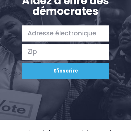
Aidez à élire des
démocrates