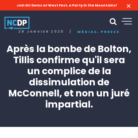
Join NC Dems at West Fest, a Party in the Mountains!
,
28 JANVIER 2020
/
MÉDIAS
PRESSE
Après la bombe de Bolton,
Tillis confirme qu'il sera
un complice de la
dissimulation de
McConnell, et non un juré
impartial.