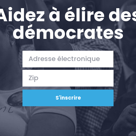
Aidez à élire de
démocrates
Accueil
Shop
Take Back the Courts
Travailler avec nous
Presse
Votre fête
Action
Vote
Faire un don