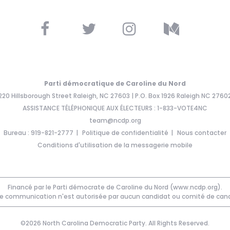
Parti démocratique de Caroline du Nord
220 Hillsborough Street Raleigh, NC 27603 | P.O. Box 1926 Raleigh NC 2760
ASSISTANCE TÉLÉPHONIQUE AUX ÉLECTEURS : 1-833-VOTE4NC
team@ncdp.org
Bureau : 919-821-2777
Politique de confidentialité
Nous contacter
Conditions d'utilisation de la messagerie mobile
Financé par le Parti démocrate de Caroline du Nord (www.ncdp.org).
e communication n'est autorisée par aucun candidat ou comité de cand
©2026 North Carolina Democratic Party. All Rights Reserved.