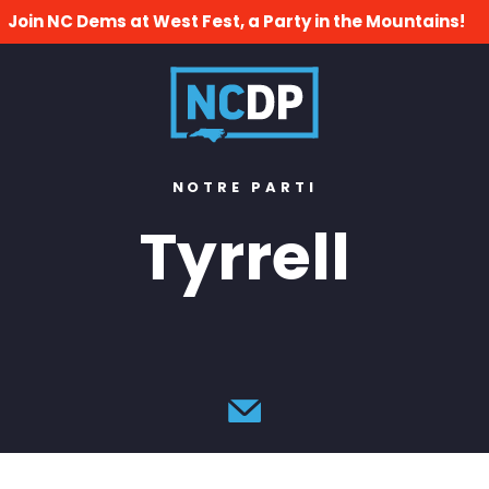
Join NC Dems at West Fest, a Party in the Mountains!
NOTRE PARTI
Tyrrell