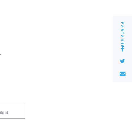
PARTAGER
2
idat.