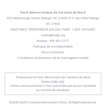
Parti démocratique de Caroline du Nord
220 Hillsborough Street Raleigh, NC 27603 | P.O. Box 1926 Raleigh
NC 27602
ASSISTANCE TÉLÉPHONIQUE AUX ÉLECTEURS : 1-833-VOTE4NC
team@ncdp.org
Bureau : 919-821-2777
Politique de confidentialité
Nous contacter
Conditions d'utilisation de la messagerie mobile
Financé par le Parti démocrate de Caroline du Nord
(www.ncdp.org).
Cette communication n'est autorisée par aucun candidat
ou comité de candidat.
©2026 North Carolina Democratic Party. All Rights Reserved.