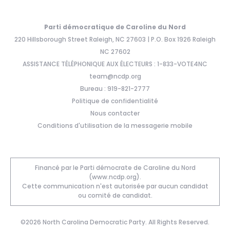
Parti démocratique de Caroline du Nord
220 Hillsborough Street Raleigh, NC 27603 | P.O. Box 1926 Raleigh
NC 27602
ASSISTANCE TÉLÉPHONIQUE AUX ÉLECTEURS : 1-833-VOTE4NC
team@ncdp.org
Bureau : 919-821-2777
Politique de confidentialité
Nous contacter
Conditions d'utilisation de la messagerie mobile
Financé par le Parti démocrate de Caroline du Nord
(www.ncdp.org).
Cette communication n'est autorisée par aucun candidat
ou comité de candidat.
©2026 North Carolina Democratic Party. All Rights Reserved.