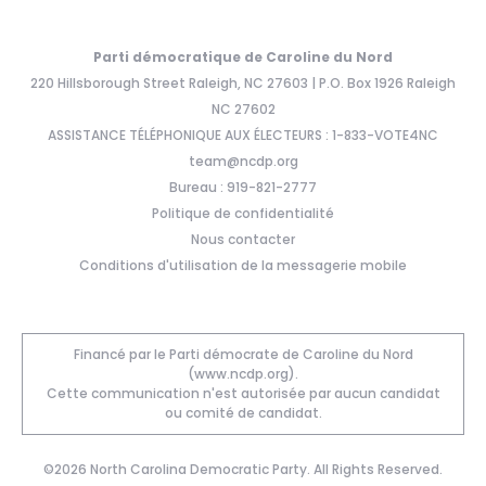
Parti démocratique de Caroline du Nord
220 Hillsborough Street Raleigh, NC 27603 | P.O. Box 1926 Raleigh
NC 27602
ASSISTANCE TÉLÉPHONIQUE AUX ÉLECTEURS : 1-833-VOTE4NC
team@ncdp.org
Bureau : 919-821-2777
Politique de confidentialité
Nous contacter
Conditions d'utilisation de la messagerie mobile
Financé par le Parti démocrate de Caroline du Nord
(www.ncdp.org).
Cette communication n'est autorisée par aucun candidat
ou comité de candidat.
©2026 North Carolina Democratic Party. All Rights Reserved.