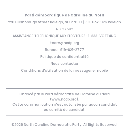
Parti démocratique de Caroline du Nord
220 Hillsborough Street Raleigh, NC 27603 | P.O. Box 1926 Raleigh
NC 27602
ASSISTANCE TÉLÉPHONIQUE AUX ÉLECTEURS : 1-833-VOTE4NC
team@ncdp.org
Bureau : 919-821-2777
Politique de confidentialité
Nous contacter
Conditions d'utilisation de la messagerie mobile
Financé par le Parti démocrate de Caroline du Nord
(www.ncdp.org).
Cette communication n'est autorisée par aucun candidat
ou comité de candidat.
©2026 North Carolina Democratic Party. All Rights Reserved.