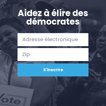
Presse
Votre fête
Aidez à élire des
Action
démocrates
Vote
Faire un don