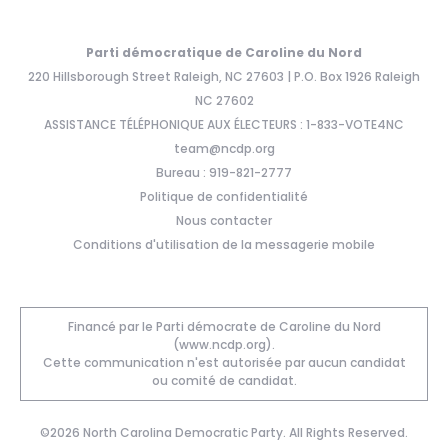
Parti démocratique de Caroline du Nord
220 Hillsborough Street Raleigh, NC 27603 | P.O. Box 1926 Raleigh
NC 27602
ASSISTANCE TÉLÉPHONIQUE AUX ÉLECTEURS : 1-833-VOTE4NC
team@ncdp.org
Bureau : 919-821-2777
Politique de confidentialité
Nous contacter
Conditions d'utilisation de la messagerie mobile
Financé par le Parti démocrate de Caroline du Nord
(www.ncdp.org).
Cette communication n'est autorisée par aucun candidat
ou comité de candidat.
©2026 North Carolina Democratic Party. All Rights Reserved.