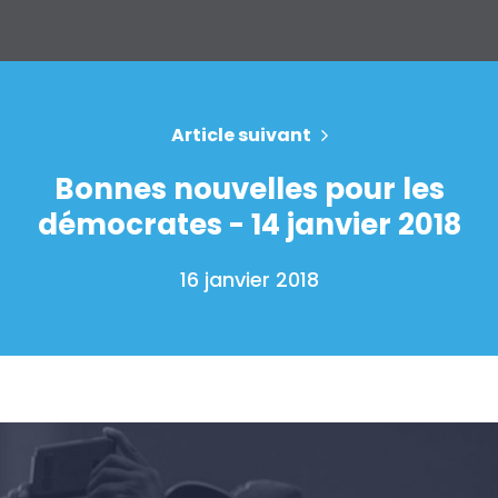
Accueil
Article suivant
Shop
Bonnes nouvelles pour les
Take Back the Courts
démocrates - 14 janvier 2018
Travailler avec nous
Presse
Votre fête
16 janvier 2018
Action
Vote
Faire un don