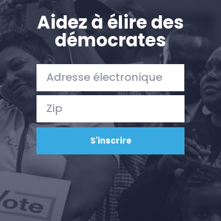
Presse
Votre fête
Aidez à élire des
Action
démocrates
Vote
Faire un don