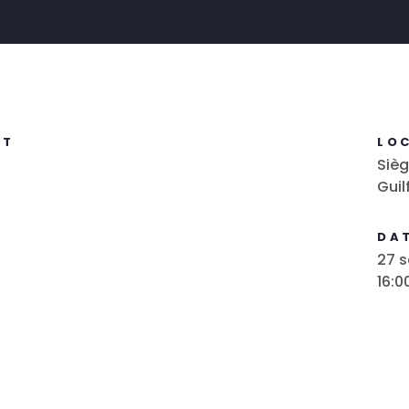
NT
LO
Sièg
Guil
DAT
27 
16:0