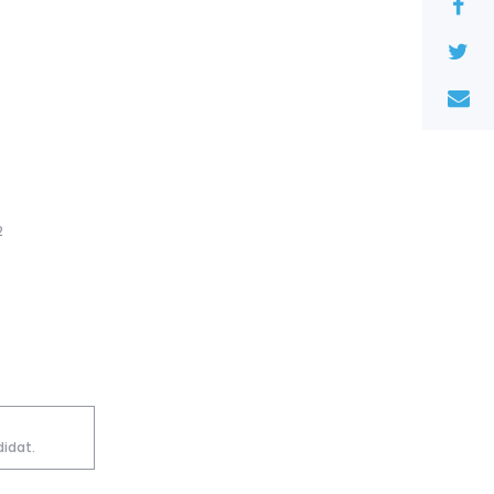
2
idat.