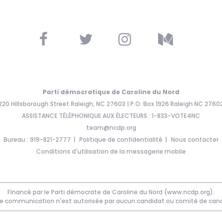
Parti démocratique de Caroline du Nord
220 Hillsborough Street Raleigh, NC 27603 | P.O. Box 1926 Raleigh NC 2760
ASSISTANCE TÉLÉPHONIQUE AUX ÉLECTEURS : 1-833-VOTE4NC
team@ncdp.org
Bureau : 919-821-2777
Politique de confidentialité
Nous contacter
Conditions d'utilisation de la messagerie mobile
Financé par le Parti démocrate de Caroline du Nord (www.ncdp.org).
e communication n'est autorisée par aucun candidat ou comité de cand