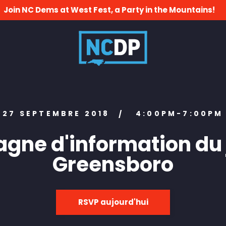
Join NC Dems at West Fest, a Party in the Mountains!
27 SEPTEMBRE 2018
4:00PM-7:00PM
/
ne d'information du 
Greensboro
RSVP aujourd'hui