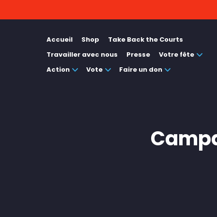
Accueil
Shop
Take Back the Courts
Travailler avec nous
Presse
Votre fête
Action
Vote
Faire un don
Campag