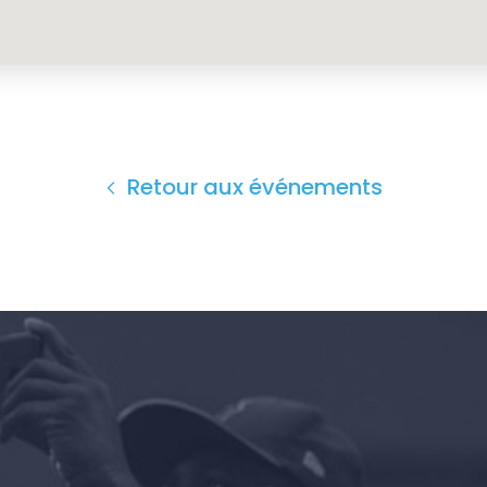
Retour aux événements
Accueil
Shop
Take Back the Courts
Travailler avec nous
Presse
Votre fête
Action
Vote
Faire un don