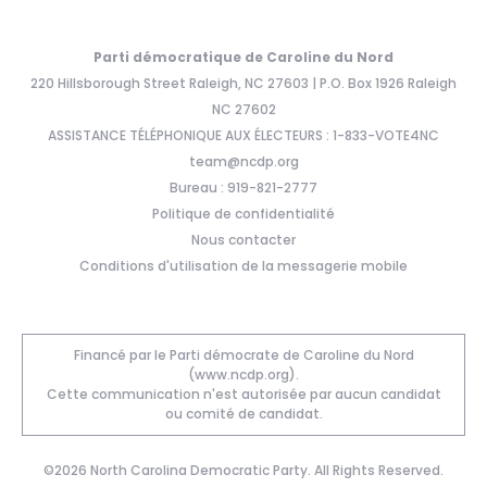
Parti démocratique de Caroline du Nord
220 Hillsborough Street Raleigh, NC 27603 | P.O. Box 1926 Raleigh
NC 27602
ASSISTANCE TÉLÉPHONIQUE AUX ÉLECTEURS : 1-833-VOTE4NC
team@ncdp.org
Bureau : 919-821-2777
Politique de confidentialité
Nous contacter
Conditions d'utilisation de la messagerie mobile
Financé par le Parti démocrate de Caroline du Nord
(www.ncdp.org).
Cette communication n'est autorisée par aucun candidat
ou comité de candidat.
©2026 North Carolina Democratic Party. All Rights Reserved.