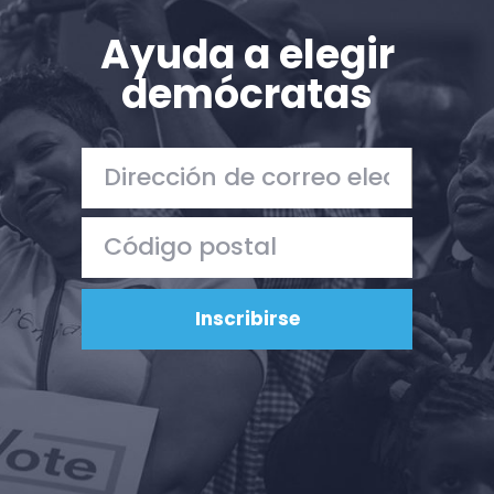
Ayuda a elegir
demócratas
Inicio
Shop
Take Back the Courts
Trabaja con nosotros
Pulse
Su fiesta
Acción
Vote
Donar