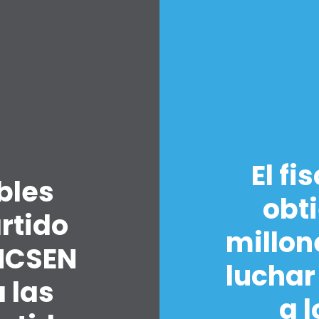
Inicio
El fi
Shop
bles
Take Back the Courts
obt
Trabaja con nosotros
rtido
Pulse
millon
Su fiesta
NCSEN
Acción
luchar
Vote
 las
Donar
a 