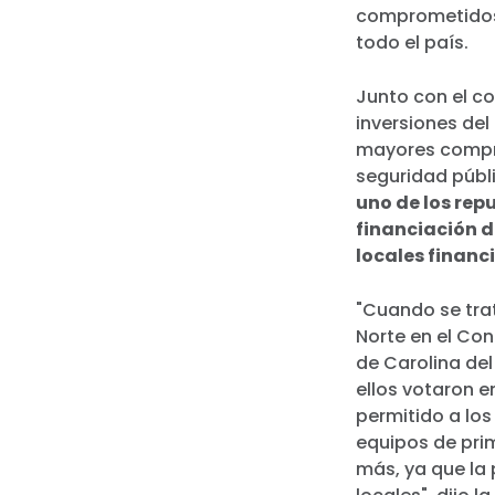
comprometidos 
todo el país.
Junto con el co
inversiones del
mayores compro
seguridad públi
uno de los rep
financiación 
locales financi
"Cuando se trat
Norte en el Co
de Carolina del
ellos votaron e
permitido a lo
equipos de prim
más, ya que la