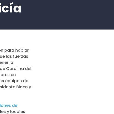
icía
en para hablar
ue las fuerzas
ener la
de Carolina del
lares en
los equipos de
sidente Biden y
llones de
les y locales