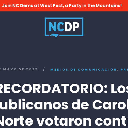
Join NC Dems at West Fest, a Party in the Mountains!
,
E MAYO DE 2022
/
MEDIOS DE COMUNICACIÓN
PR
RECORDATORIO: Lo
ublicanos de Caro
Norte votaron cont