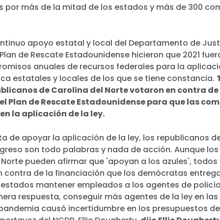
por más de la mitad de los estados y más de 300 co
ntinuo apoyo estatal y local del Departamento de Justi
 Plan de Rescate Estadounidense hicieron que 2021 fuer
misos anuales de recursos federales para la aplicación
ca estatales y locales de los que se tiene constancia.
ublicanos de Carolina del Norte votaron en contra de
del Plan de Rescate Estadounidense para que las co
en la aplicación de la ley.
a de apoyar la aplicación de la ley, los republicanos d
ngreso son todo palabras y nada de acción. Aunque los
 Norte pueden afirmar que 'apoyan a los azules', todos
n contra de la financiación que los demócratas entreg
s estados mantener empleados a los agentes de policía
era respuesta, conseguir más agentes de la ley en las 
 pandemia causó incertidumbre en los presupuestos de