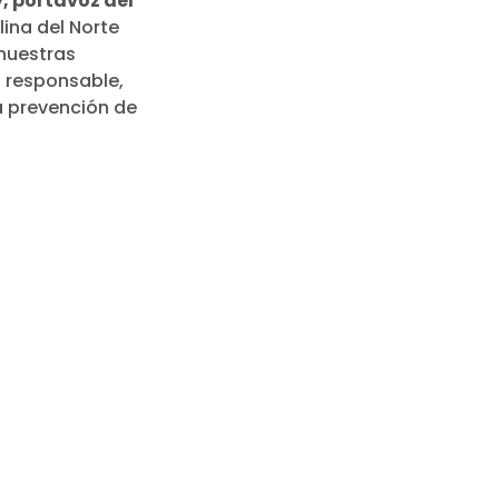
y, portavoz del
lina del Norte
 nuestras
 responsable,
la prevención de