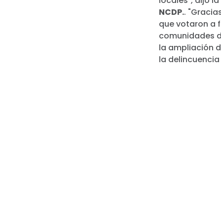
locales", dijo l
NCDP.
. "Gracia
que votaron a 
comunidades di
la ampliación d
la delincuenci