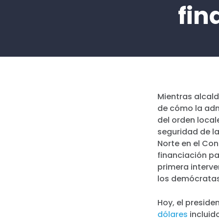
fin
Mientras alcald
de cómo la adm
del orden loca
seguridad de l
Norte en el Con
financiación pa
primera interve
los demócrata
Hoy, el preside
dólares
incluid