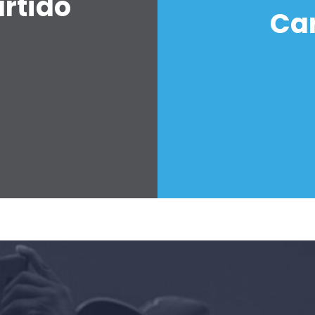
artido
Car