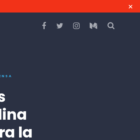
ENSA
s
lina
ra la