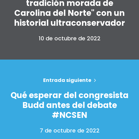
tradición morada de
Carolina del Norte" con un
historial ultraconservador
10 de octubre de 2022
Inicio
Shop
Take Back the Courts
Entrada siguiente
Trabaja con nosotros
Qué esperar del congresista
Pulse
Su fiesta
Budd antes del debate
Acción
#NCSEN
Vote
Donar
7 de octubre de 2022