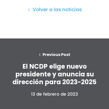
Volver a las noticias
Previous Post
El NCDP elige nuevo
presidente y anuncia su
dirección para 2023-2025
Inicio
Shop
13 de febrero de 2023
Take Back the Courts
Trabaja con nosotros
Pulse