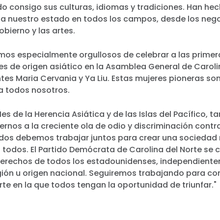
o consigo sus culturas, idiomas y tradiciones. Han he
 a nuestro estado en todos los campos, desde los nego
obierno y las artes.
amos especialmente orgullosos de celebrar a las prime
s de origen asiático en la Asamblea General de Carolin
tes Maria Cervania y Ya Liu. Estas mujeres pioneras so
ra todos nosotros.
Mes de la Herencia Asiática y de las Islas del Pacífico, 
nos a la creciente ola de odio y discriminación contr
os debemos trabajar juntos para crear una sociedad 
a todos. El Partido Demócrata de Carolina del Norte s
 derechos de todos los estadounidenses, independient
ligión u origen nacional. Seguiremos trabajando para co
rte en la que todos tengan la oportunidad de triunfar."