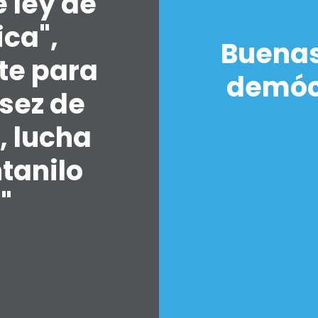
 ley de
ica",
Buenas
te para
Inicio
demócr
Shop
sez de
Take Back the Courts
Trabaja con nosotros
, lucha
Pulse
Su fiesta
ntanilo
Acción
Vote
"
Donar