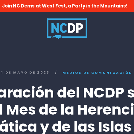
Join NC Dems at West Fest, a Party in the Mountains!
1 DE MAYO DE 2023
/
MEDIOS DE COMUNICACIÓN
aración del NCDP 
l Mes de la Herenc
ática y de las Islas