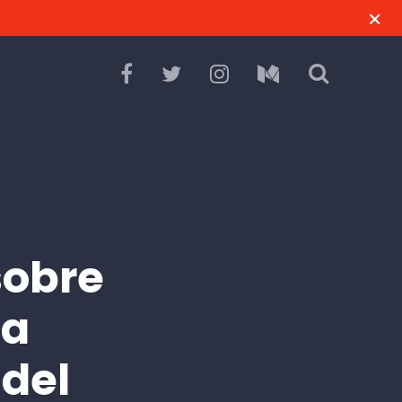
sobre
ia
 del