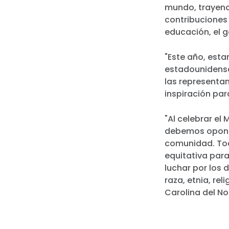
mundo, trayend
contribuciones
educación, el g
"Este año, est
estadounidense
las representan
inspiración pa
"Al celebrar el 
debemos oponer
comunidad. Tod
equitativa par
luchar por los
raza, etnia, re
Carolina del No