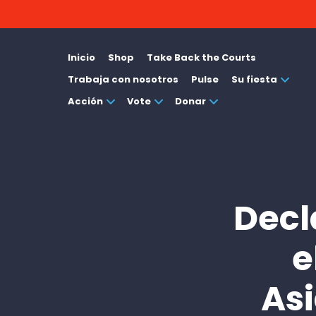
Inicio
Shop
Take Back the Courts
Trabaja con nosotros
Pulse
Su fiesta
Acción
Vote
Donar
Decl
e
Asi