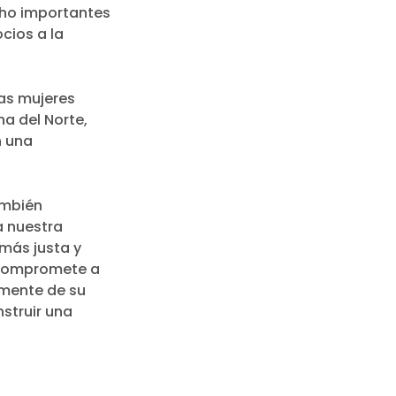
cho importantes
cios a la
ras mujeres
a del Norte,
n una
también
a nuestra
más justa y
e compromete a
emente de su
nstruir una