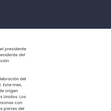
 el presidente
residente del
ación
elebración del
). Este mes,
de origen
os Unidos.
Los
ersonas con
as partes del