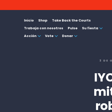
Inicio
Shop
Take Back the Courts
Trabaja con nosotros
Pulse
Su fiesta
Acción
Vote
Donar
3 DE 
IY
mi
ro