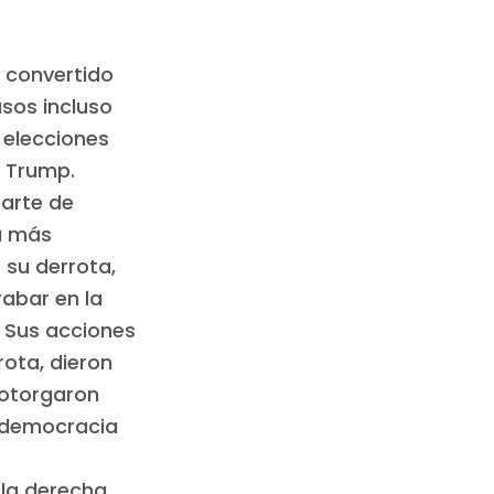
n convertido
asos incluso
 elecciones
e Trump.
parte de
a más
 su derrota,
abar en la
. Sus acciones
rota, dieron
 otorgaron
la democracia
la derecha,