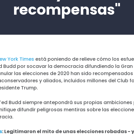
recompensas"
ew York Times
está poniendo de relieve cómo los esfue
d Budd por socavar la democracia difundiendo la Gran 
nular las elecciones de 2020 han sido recompensados 
aconservadores y aliados, incluidos millones del Club fo
esidente Trump.
 Ted Budd siempre antepondrá sus propias ambiciones p
ifique difundir peligrosas mentiras sobre las eleccion
racia.
s
: Legitimaron el mito de unas elecciones robadas -