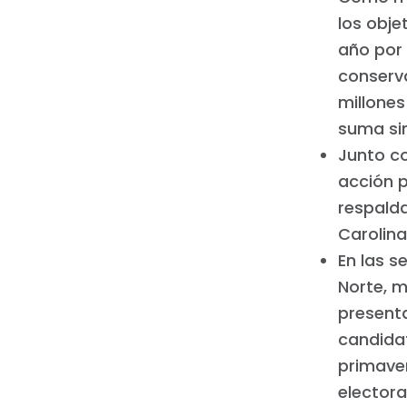
los obje
año por 
conserv
millones
suma si
Junto c
acción p
respalda
Carolina
En las s
Norte, 
presenta
candida
primave
elector