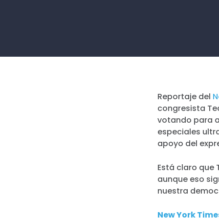
Reportaje del
N
congresista Te
votando para a
especiales ultr
apoyo del expr
Está claro que
aunque eso sign
nuestra democ
New York Time