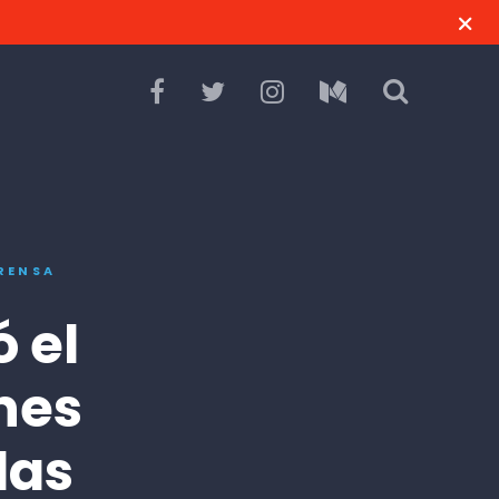
RENSA
 el
nes
las