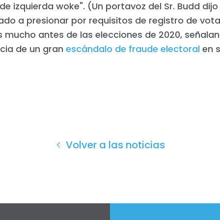
e izquierda woke". (Un portavoz del Sr. Budd dij
do a presionar por requisitos de registro de vo
s mucho antes de las elecciones de 2020, señalan
ncia de un gran
escándalo de fraude electoral
en s
Volver a las noticias
Inicio
Shop
Take Back the Courts