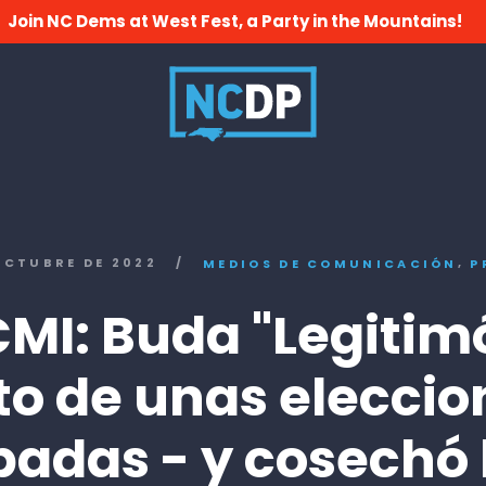
Join NC Dems at West Fest, a Party in the Mountains!
,
OCTUBRE DE 2022
/
MEDIOS DE COMUNICACIÓN
P
CMI: Buda "Legitimó
to de unas eleccio
badas - y cosechó 