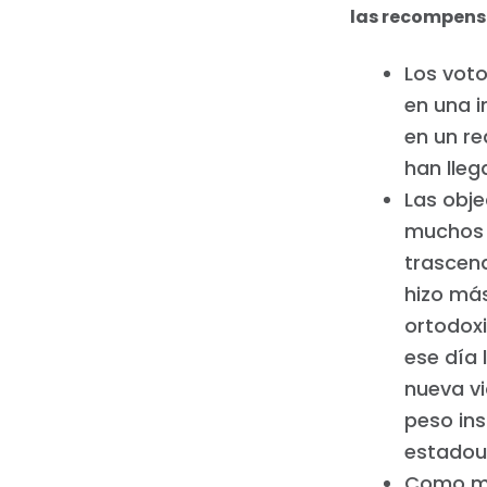
las recompen
Los voto
en una i
en un re
han lleg
Las obje
muchos 
trascen
hizo más
ortodoxi
ese día 
nueva vi
peso ins
estadou
Como mu