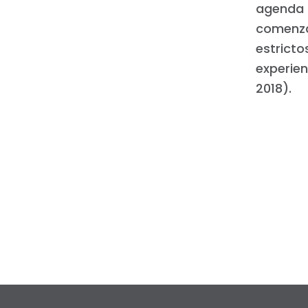
agenda d
comenza
estricto
experie
2018).