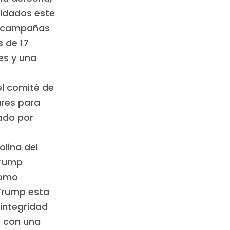
aldados este
as campañas
 de 17
es y una
l comité de
ares para
ado por
olina del
Trump
Como
Trump esta
integridad
s con una