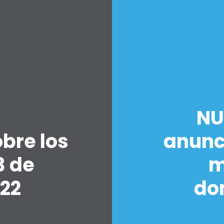
Trabaja con nosotros
Pulse
Su fiesta
Acción
Vote
Donar
NU
bre los
anunc
3 de
m
022
do