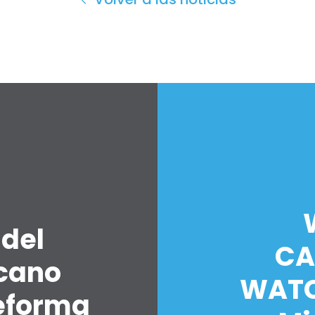
 del
CA
icano
WATC
eforma