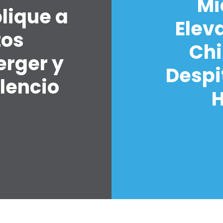
Mi
lique a
Elev
tos
Chi
erger y
Despi
lencio
H
7