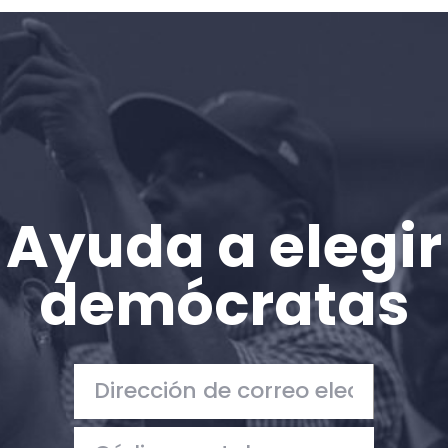
Inicio
Shop
Take Back the Courts
Trabaja con nosotros
Pulse
Su fiesta
Acción
Ayuda a elegir
Vote
Donar
demócratas