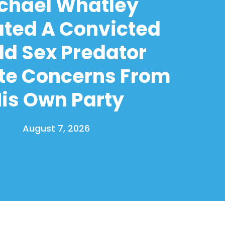
chael Whatley
ated A Convicted
ld Sex Predator
te Concerns From
is Own Party
August 7, 2026