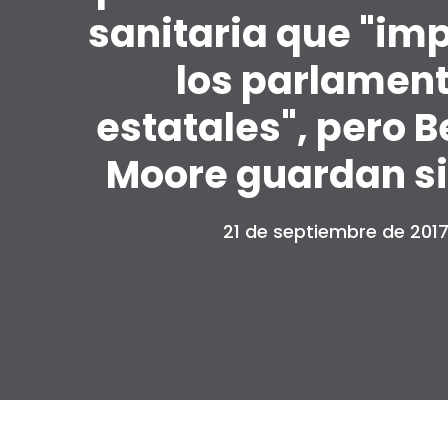
sanitaria que "imp
los parlamen
estatales", pero B
Moore guardan si
21 de septiembre de 201