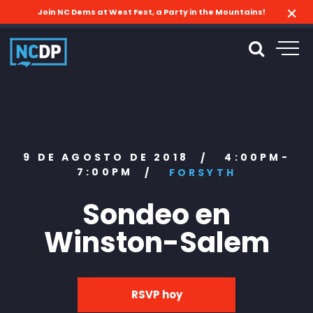
Join NC Dems at West Fest, a Party in the Mountains!
9 DE AGOSTO DE 2018
4:00PM-
/
7:00PM
/
FORSYTH
Sondeo en
Winston-Salem
RSVP hoy