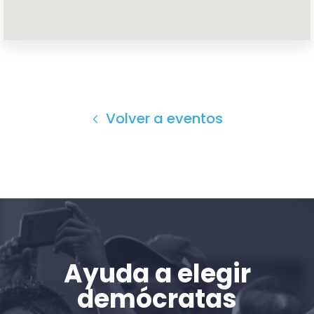
Inicio
Shop
Take Back the Courts
Trabaja con nosotros
Volver a eventos
Pulse
Su fiesta
Acción
Vote
Donar
Ayuda a elegir
demócratas