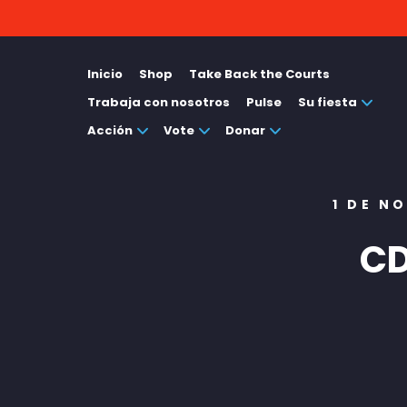
Inicio
Shop
Take Back the Courts
Trabaja con nosotros
Pulse
Su fiesta
Acción
Vote
Donar
1 DE N
CD