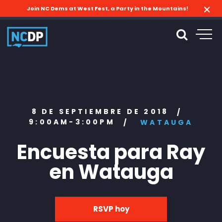
Join NC Dems at West Fest, a Party in the Mountains!
8 DE SEPTIEMBRE DE 2018
/
9:00AM-3:00PM
/
WATAUGA
Encuesta para Ray
en Watauga
RSVP hoy