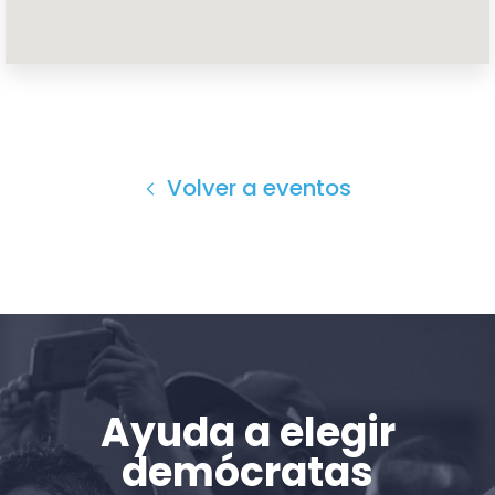
Inicio
Shop
Take Back the Courts
Trabaja con nosotros
Volver a eventos
Pulse
Su fiesta
Acción
Vote
Donar
Ayuda a elegir
demócratas