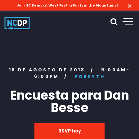
Join NC Dems at West Fest, a Party in the Mountains!
18 DE AGOSTO DE 2018
9:00AM-
/
6:00PM
/
FORSYTH
Encuesta para Dan
Besse
RSVP hoy