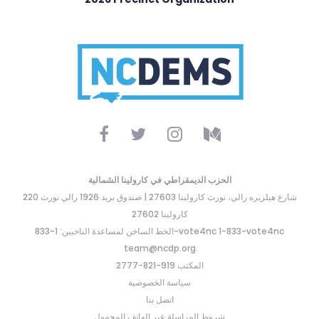
الحزب الديمقراطي في كارولينا الشمالية
220 شارع هيلزبره رالي، نورث كارولينا 27603 | صندوق بريد 1926 رالي نورث
كارولينا 27602
الخط الساخن لمساعدة الناخبين: 1-833-vote4nc 1-833-vote4nc
team@ncdp.org
المكتب 919-821-2777
سياسة الخصوصية
اتصل بنا
شروط المراسلة عبر الهاتف المحمول