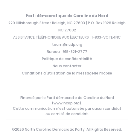
Parti démocratique de Caroline du Nord
220 Hillsborough Street Raleigh, NC 27603 | P.O. Box 1926 Raleigh
NC 27602
ASSISTANCE TÉLÉPHONIQUE AUX ÉLECTEURS : 1-833-VOTE4NC
team@ncdp.org
Bureau : 919-821-2777
Politique de confidentialité
Nous contacter
Conditions d'utilisation de la messagerie mobile
Financé par le Parti démocrate de Caroline du Nord
(www.ncdp.org).
Cette communication n'est autorisée par aucun candidat
ou comité de candidat.
©2026 North Carolina Democratic Party. All Rights Reserved.