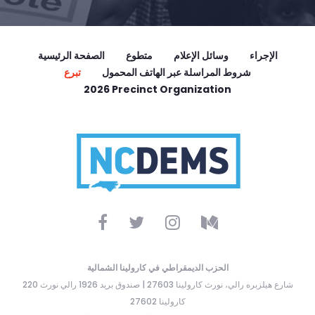
الإجراء
وسائل الإعلام
متطوع
الصفحة الرئيسية
شروط المراسلة عبر الهاتف المحمول
تبرع
2026 Precinct Organization
الحزب الديمقراطي في كارولينا الشمالية
220 شارع هيلزبره رالي، نورث كارولينا 27603 | صندوق بريد 1926 رالي نورث
كارولينا 27602