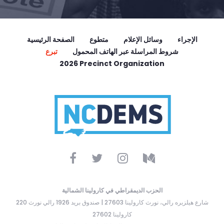
الإجراء
وسائل الإعلام
متطوع
الصفحة الرئيسية
شروط المراسلة عبر الهاتف المحمول
تبرع
2026 Precinct Organization
الحزب الديمقراطي في كارولينا الشمالية
220 شارع هيلزبره رالي، نورث كارولينا 27603 | صندوق بريد 1926 رالي نورث
كارولينا 27602