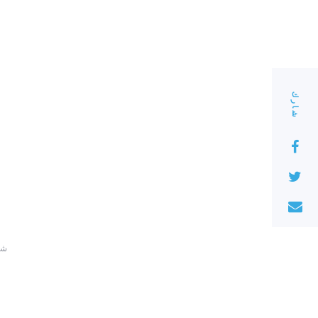
شارك
220 ش