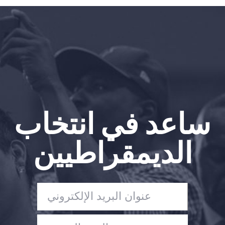
الصفحة الرئيسية
Shop
Take Back the Courts
العمل معنا
الصحافة
حفلتك
الإجراء
ساعد في انتخاب
Vote
تبرع
الديمقراطيين