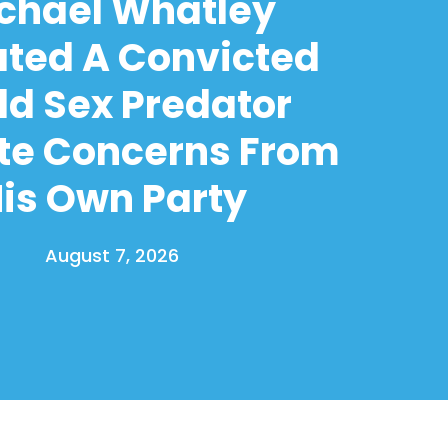
chael Whatley
ated A Convicted
ld Sex Predator
te Concerns From
is Own Party
August 7, 2026