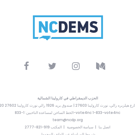
الحزب الديمقراطي في كارولينا الشمالية
ارع هيلزبره رالي، نورث كارولينا 27603 | صندوق بريد 1926 رالي نورث كارولينا 27602
الخط الساخن لمساعدة الناخبين: 1-833-vote4nc 1-833-vote4nc
team@ncdp.org
اتصل بنا
سياسة الخصوصية
المكتب 919-821-2777
شروط المراسلة عبر الهاتف المحمول