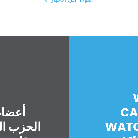
CA
أعضاء
WATC
الحزب ال