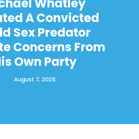
chael Whatley
ated A Convicted
ld Sex Predator
te Concerns From
is Own Party
August 7, 2026