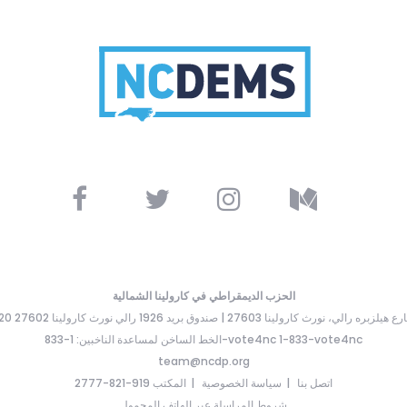
الحزب الديمقراطي في كارولينا الشمالية
ارع هيلزبره رالي، نورث كارولينا 27603 | صندوق بريد 1926 رالي نورث كارولينا 27602
الخط الساخن لمساعدة الناخبين: 1-833-vote4nc 1-833-vote4nc
team@ncdp.org
اتصل بنا
سياسة الخصوصية
المكتب 919-821-2777
شروط المراسلة عبر الهاتف المحمول