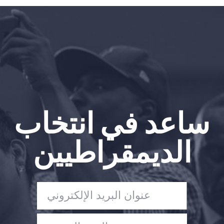
الصفحة الرئيسية
Shop
Take Back the Courts
العمل معنا
الصحافة
حفلتك
الإجراء
ساعد في انتخاب
Vote
تبرع
الديمقراطيين