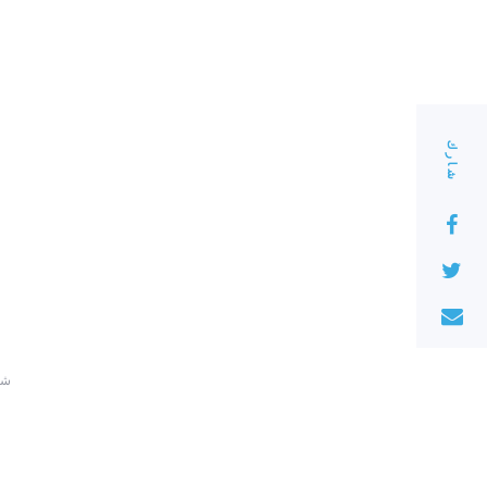
شارك
220 ش