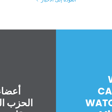
CA
أعضاء
WATC
الحزب ال