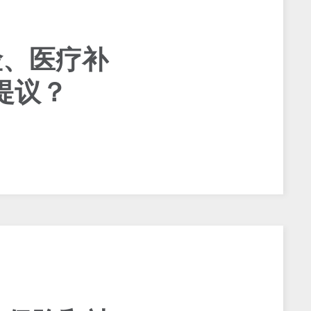
险、医疗补
"提议？