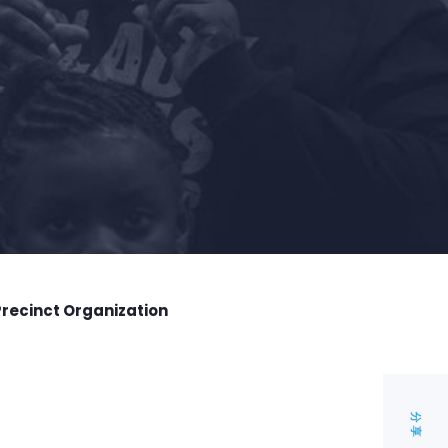
Precinct Organization
分享