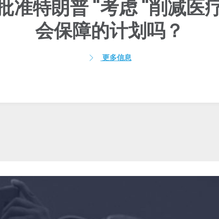
批准特朗普 "考虑 "削减医
会保障的计划吗？
更多信息
首页
Shop
Take Back the Courts
与我们合作
新闻
您的派对
行动
Vote
捐赠