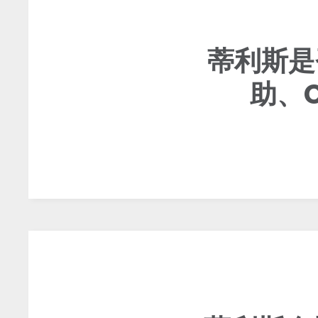
蒂利斯是
助、C