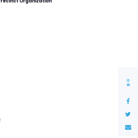
Precinct Organization
分享
2