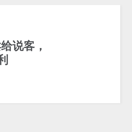
卖给说客，
利