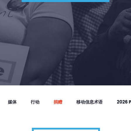
媒体
行动
捐赠
移动信息术语
2026 