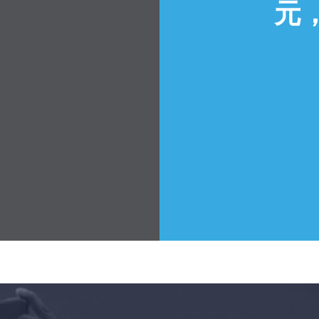
元
首页
Shop
Take Back the Courts
与我们合作
新闻
您的派对
行动
Vote
捐赠