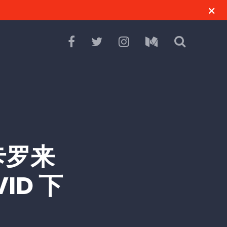
北卡罗来
ID 下