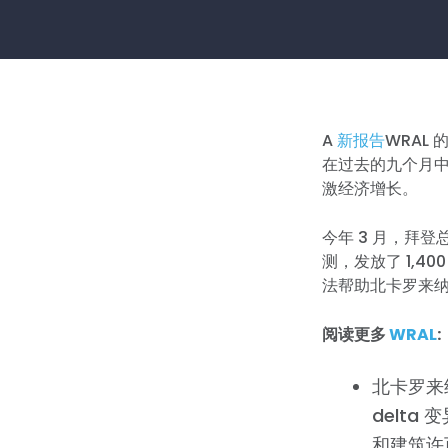
A
新报告
WRAL
在过去的九个月
激经济增长。
今年 3 月，拜
测，发放了 1,
法帮助北卡罗来
阅读更多
WRAL
:
北卡罗来纳
delt
和建筑许