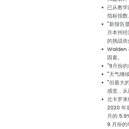
已从教学
指标指数
"新报告
月本州经
的挑战依
Walde
因素。
"9月份
"天气继
"但最大
感觉，从
北卡罗来
2020 
月的 5
9 月份的