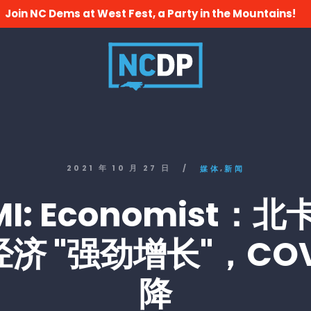
Join NC Dems at West Fest, a Party in the Mountains!
,
2021 年 10 月 27 日
/
媒体
新闻
MI: Economist：
济 "强劲增长"，COV
降