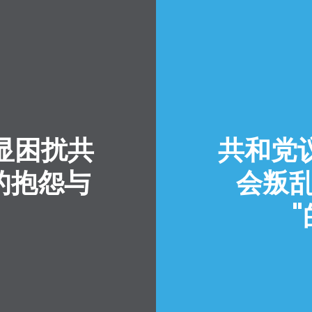
首页
Shop
显困扰共
共和党
Take Back the Courts
与我们合作
选的抱怨与
会叛乱
新闻
您的派对
行动
Vote
捐赠