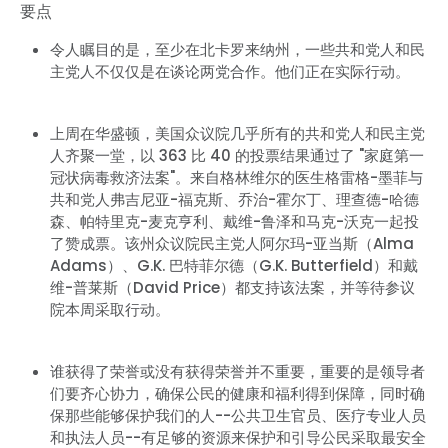
要点
令人瞩目的是，至少在北卡罗来纳州，一些共和党人和民
主党人不仅仅是在谈论两党合作。他们正在实际行动。
上周在华盛顿，美国众议院几乎所有的共和党人和民主党
人齐聚一堂，以 363 比 40 的投票结果通过了 "家庭第一
冠状病毒救济法案"。来自格林维尔的医生格雷格-墨菲与
共和党人弗吉尼亚-福克斯、乔治-霍尔丁、理查德-哈德
森、帕特里克-麦克亨利、戴维-鲁泽和马克-沃克一起投
了赞成票。该州众议院民主党人阿尔玛-亚当斯（Alma
Adams）、G.K. 巴特菲尔德（G.K. Butterfield）和戴
维-普莱斯（David Price）都支持该法案，并等待参议
院本周采取行动。
谁获得了荣誉或没有获得荣誉并不重要，重要的是领导者
们要齐心协力，确保公民的健康和福利得到保障，同时确
保那些能够保护我们的人--公共卫生官员、医疗专业人员
和执法人员--有足够的资源来保护和引导公民采取最安全