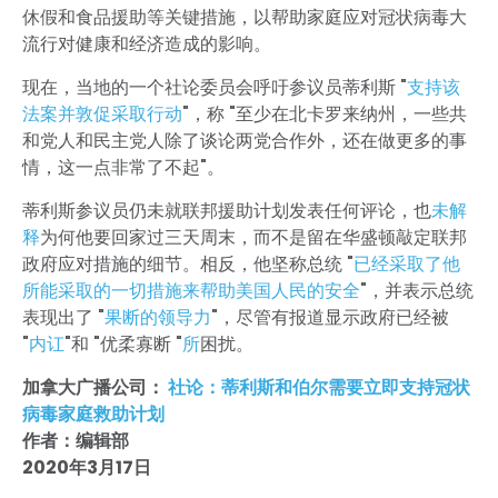
休假和食品援助等关键措施，以帮助家庭应对冠状病毒大
流行对健康和经济造成的影响。
现在，当地的一个社论委员会呼吁参议员蒂利斯 "
支持该
法案并敦促采取行动
"，称 "至少在北卡罗来纳州，一些共
和党人和民主党人除了谈论两党合作外，还在做更多的事
情，这一点非常了不起"。
蒂利斯参议员仍未就联邦援助计划发表任何评论，也
未解
释
为何他要回家过三天周末，而不是留在华盛顿敲定联邦
政府应对措施的细节。相反，他坚称总统 "
已经采取了他
所能采取的一切措施来帮助美国人民的安全
"，并表示总统
表现出了 "
果断的领导力
"，尽管有报道显示政府已经被
"
内讧
"和 "优柔寡断 "
所
困扰。
加拿大广播公司：
社论：蒂利斯和伯尔需要立即支持冠状
病毒家庭救助计划
作者：编辑部
2020年3月17日