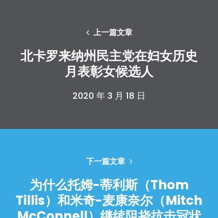
Take Back the Courts
与我们合作
上一篇文章
新闻
您的派对
北卡罗来纳州民主党在妇女历史
行动
月表彰女候选人
Vote
捐赠
2020 年 3 月 18 日
下一篇文章
为什么托姆-蒂利斯（Thom
Tillis）和米奇-麦康奈尔（Mitch
McConnell）继续阻挠抗击冠状