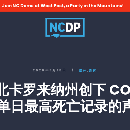
Join NC Dems at West Fest, a Party in the Mountains!
,
2020年8月18日
/
媒体
新闻
北卡罗来纳州创下 COV
9 单日最高死亡记录的