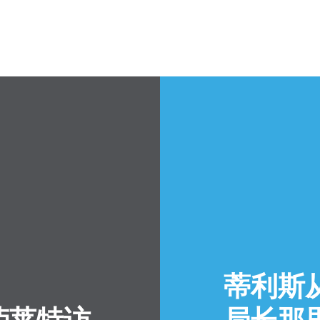
蒂利斯
劳莱特访
局长那