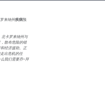
卡罗来纳州
疾病
预
，北卡罗来纳州与
量，散布危险的错
资和经济援助。正
们走出危机的任
么我们需要乔-拜