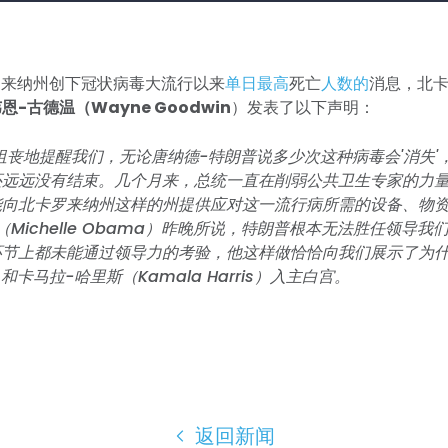
罗来纳州创下冠状病毒大流行以来
单日最高
死亡
人数的
消息，北
恩-古德温（Wayne Goodwin
）发表了以下声明：
沮丧地提醒我们，无论唐纳德-特朗普说多少次这种病毒会'消失'
还远远没有结束。几个月来，总统一直在削弱公共卫生专家的力
能向北卡罗来纳州这样的州提供应对这一流行病所需的设备、物
（Michelle Obama）昨晚所说，特朗普根本无法胜任领导我
环节上都未能通过领导力的考验，他这样做恰恰向我们展示了为什
n）和卡马拉-哈里斯（Kamala Harris）入主白宫。
返回新闻