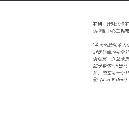
罗利 -
针对北卡
防控制中心
主席韦
"今天的新闻令人
冠状病毒的斗争
误信息，并且未
如米歇尔-奥巴马
务。他在每一个
登（Joe Bide