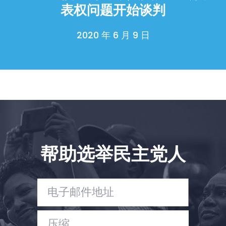
表权问题开始谈判
Take Back the Courts
与我们合作
2020 年 6 月 9 日
新闻
您的派对
行动
Vote
捐赠
帮助选举民主党人