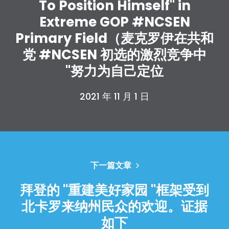
To Position Himself" in
Extreme GOP #NCSEN
Primary Field（麦克罗伊在共和
党 #NCSEN 初选的激烈竞争中
"努力为自己定位
首页
2021 年 11 月 1 日
Shop
Take Back the Courts
与我们合作
新闻
您的派对
下一篇文章
行动
Vote
拜登的 "重建美好家园 "框架受到
捐赠
北卡罗来纳州民众的欢迎。证据
如下