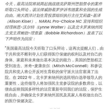
今天，最高法院将就两起挑战德克萨斯州堕胎禁令的案件
听取口头辩论，该法律威胁着罗伊诉韦德案和全国的生殖
自由。南大西洋计划生育投票组织执行主任艾莉森-基泽
（Alison Kiser）、NARAL Pro-Choice NC 宣传和组织
经理林恩-沃尔特（Lynne Walter）以及北卡罗来纳州民
主党主席鲍勃-理查森（Bobbie Richardson）发表了以
下声明作为回应：
"美国最高法院今天听取了口头辩论，这再次提醒人们，由
于共和党不断剥夺人们获得医疗保健的权利以及对自己的
身体、家庭和未来做出基本决定的能力，美国的堕胎权正
受到攻击。米奇-麦康奈尔（Mitch McConnell）和参议
院共和党人将公开反对生育权的保守派大法官塞满了法
院。在 2022 年，北卡罗来纳州的选民明白选举领导人的
重要性，这些领导人将加强民主党参议院的多数席位，以
便由反映我国多样性的法官重新夺回我们的法院，保护生
殖自由，并确保北卡罗来纳州居民及其家人有权做出自己
的医疗保健决定。