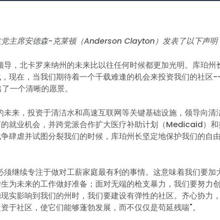
主席安德森-克莱顿（Anderson Clayton）发表了以下声明
的领导，北卡罗来纳州的未来比以往任何时候都更加光明。库珀州
，现在，当我们期待着一个千载难逢的机会来投资我们的社区-
出了一个清晰的愿景。
们的未来，投资于清洁水和高速互联网等关键基础设施，领导向清
的就业机会，并跨党派合作扩大医疗补助计划（Medicaid）
战争肆虐并试图分裂我们的时候，库珀州长坚定地保护我们的自
。
们必须继续专注于做对工薪家庭最有利的事情。这意味着我们要加
学生为未来的工作做好准备；面对无端的枪支暴力，我们要努力
的现实影响到我们的州时，我们要建设有弹性的社区。齐心协力
投资于社区，使它们能够蓬勃发展，而不仅仅是苟延残喘"。