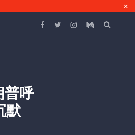
朗普呼
沉默