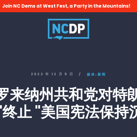
Join NC Dems at West Fest, a Party in the Mountains!
,
2022 年 12 月 5 日
/
媒体
新闻
罗来纳州共和党对特
 "终止 "美国宪法保持