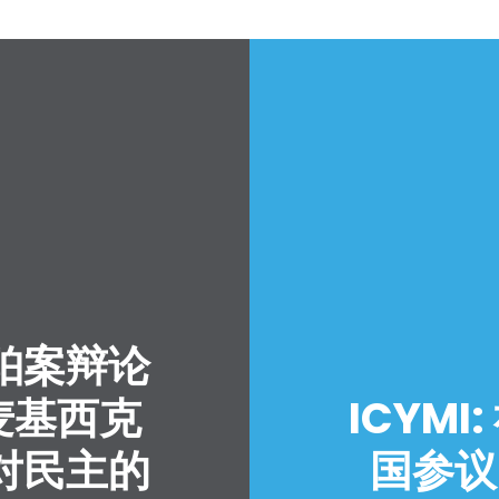
珀案辩论
麦基西克
ICYM
对民主的
国参议