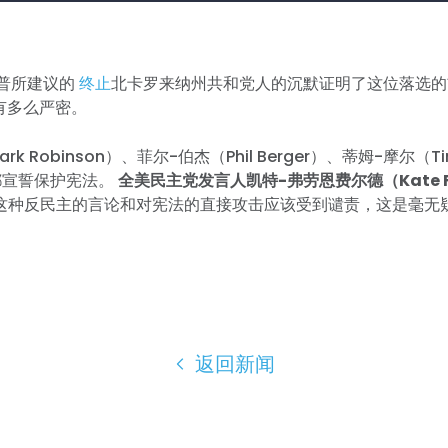
朗普所建议的
终止
北卡罗来纳州共和党人的沉默证明了这位落选的
控有多么严密。
rk Robinson）、菲尔-伯杰（Phil Berger）、蒂姆-摩尔（T
都宣誓保护宪法。
全美民主党发言人凯特-弗劳恩费尔德（Kate Fra
魁这种反民主的言论和对宪法的直接攻击应该受到谴责，这是毫无
返回新闻