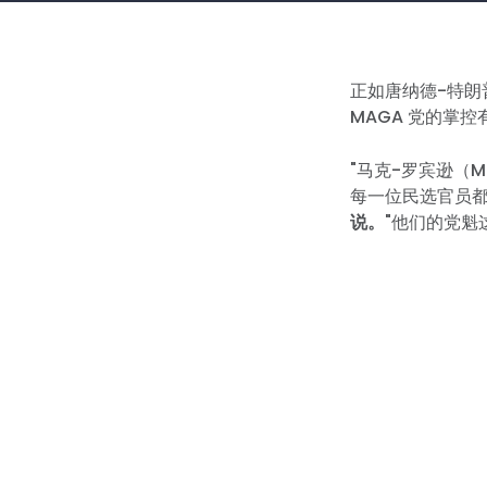
正如唐纳德-特
MAGA 党的掌
"马克-罗宾逊（Ma
每一位民选官员
说。
"他们的党