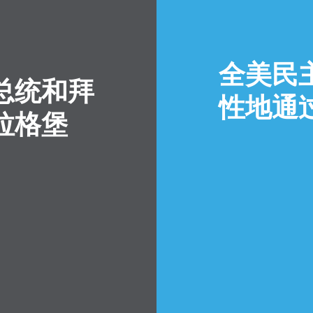
全美民
总统和拜
性地通
拉格堡
首页
Shop
Take Back the Courts
与我们合作
新闻