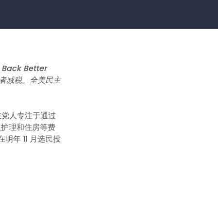
k Better
动者减税。全美民主
主党人专注于通过
人护理和住房等费
年 11 月选民投