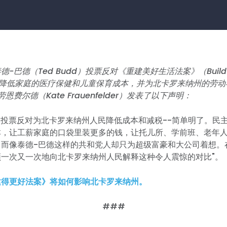
巴德（Ted Budd）投票反对《重建美好生活法案》（Build Bac
将降低家庭的医疗保健和儿童保育成本，并为北卡罗来纳州的劳
恩费尔德（Kate Frauenfelder）发表了以下声明：
的投票反对为北卡罗来纳州人民降低成本和减税--简单明了。民
本，让工薪家庭的口袋里装更多的钱，让托儿所、学前班、老年
而像泰德-巴德这样的共和党人却只为超级富豪和大公司着想。在明
须一次又一次地向北卡罗来纳州人民解释这种令人震惊的对比"。
建得更好法案》将如何影响北卡罗来纳州。
###