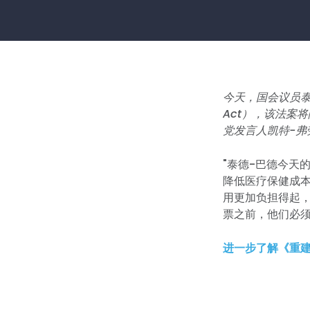
今天，国会议员泰德-
Act），该法案
党发言人凯特-弗劳
"泰德-巴德今天
降低医疗保健成
用更加负担得起，
票之前，他们必
进一步了解《重