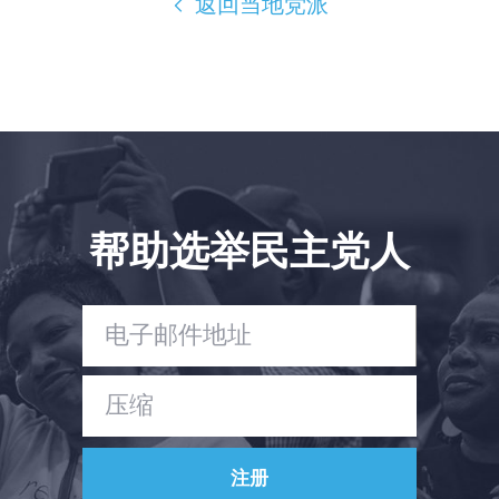
返回当地党派
与我们合作
新闻
您的派对
行动
Vote
捐赠
帮助选举民主党人