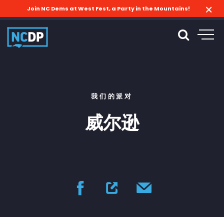
Join NC Dems at West Fest, a Party in the Mountains!
我们的派对
威尔逊