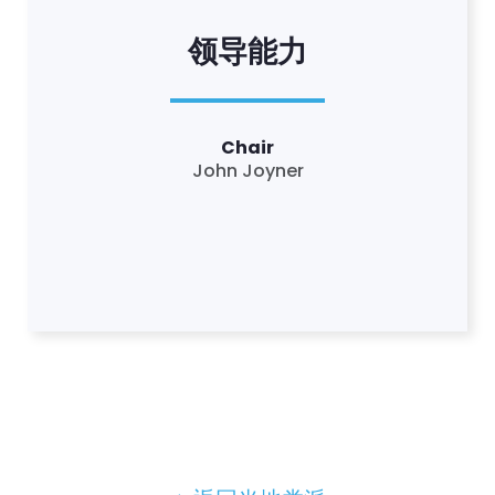
领导能力
Chair
John Joyner
首页
Shop
Take Back the Courts