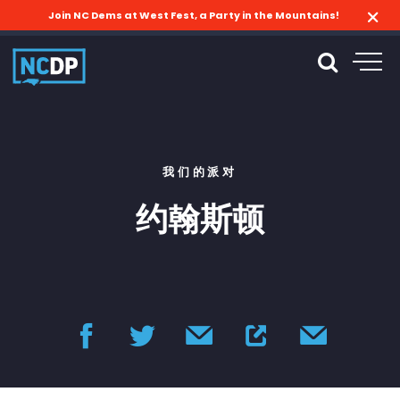
Join NC Dems at West Fest, a Party in the Mountains!
我们的派对
约翰斯顿