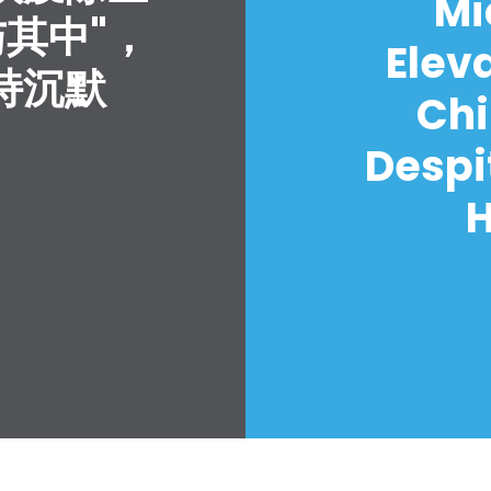
Mi
与其中"，
Elev
持沉默
Chi
Despi
H