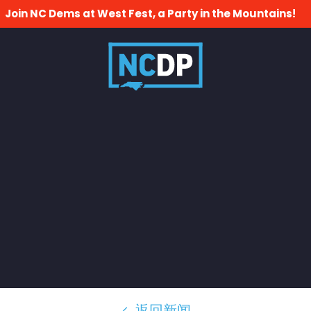
Join NC Dems at West Fest, a Party in the Mountains!
返回新闻