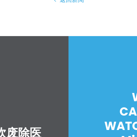
CA
WATC
吹废除医