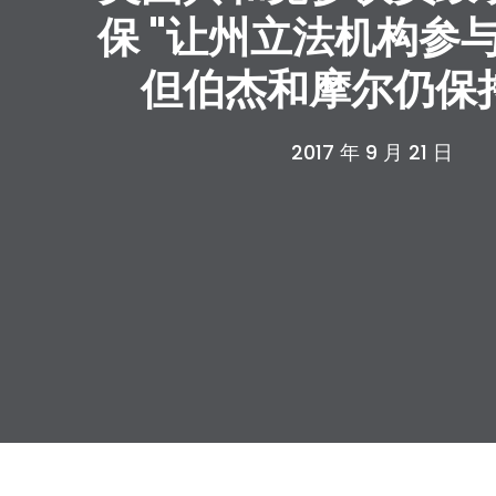
保 "让州立法机构参
但伯杰和摩尔仍保
2017 年 9 月 21 日