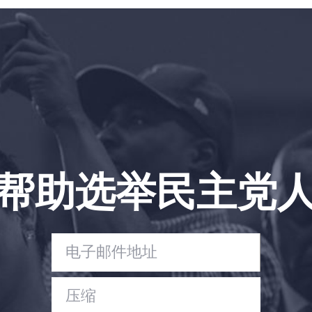
首页
Shop
Take Back the Courts
与我们合作
新闻
您的派对
行动
Vote
帮助选举民主党
捐赠