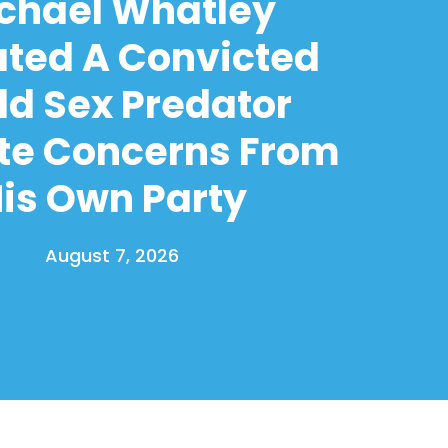
chael Whatley
ated A Convicted
ld Sex Predator
te Concerns From
is Own Party
August 7, 2026