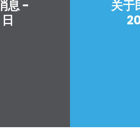
息 -
关于
0 日
20
首页
Shop
Take Back the Courts
与我们合作
新闻
您的派对
行动
Vote
捐赠