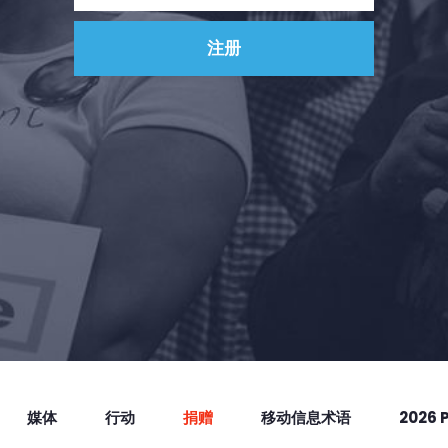
媒体
行动
捐赠
移动信息术语
2026 