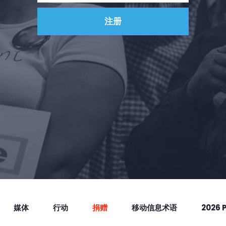
媒体
行动
捐赠
移动信息术语
2026 