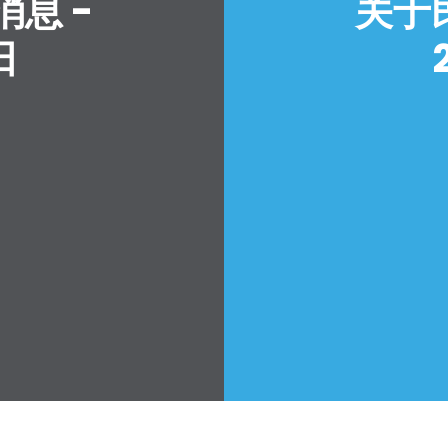
息 -
关于
日
首页
Shop
Take Back the Courts
与我们合作
新闻
您的派对
行动
Vote
捐赠