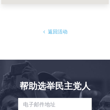
Shop
Take Back the Courts
与我们合作
新闻
您的派对
返回活动
行动
Vote
捐赠
帮助选举民主党人