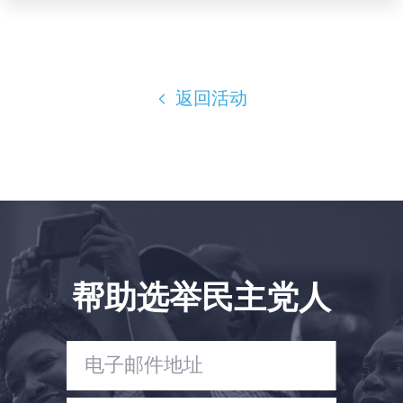
Shop
Take Back the Courts
与我们合作
新闻
返回活动
您的派对
行动
Vote
捐赠
帮助选举民主党人